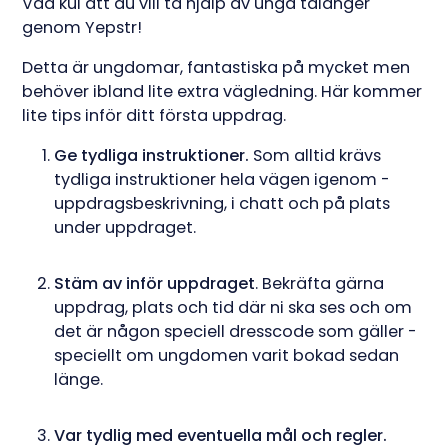
Vad kul att du vill ta hjälp av unga talanger
genom Yepstr!
Detta är ungdomar, fantastiska på mycket men
behöver ibland lite extra vägledning. Här kommer
lite tips inför ditt första uppdrag.
Ge tydliga instruktioner.
Som alltid krävs
tydliga instruktioner hela vägen igenom -
uppdragsbeskrivning, i chatt och på plats
under uppdraget.
Stäm av inför uppdraget
. Bekräfta gärna
uppdrag, plats och tid där ni ska ses och om
det är någon speciell dresscode som gäller -
speciellt om ungdomen varit bokad sedan
länge.
Var tydlig med eventuella mål och regler.