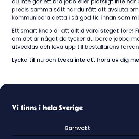
du inte gör ett bra jobb eller plötsligt inte ha
precis samma sätt har du rätt att avsluta om i
kommunicera detta i så god tid innan som möjli
Ett smart knep är att
alltid vara steget före!
F
om det är något de tycker du borde jobba mer
utvecklas och leva upp till beställarens förvän
Lycka till nu och tveka inte att höra av dig me
Vi finns i hela Sverige
Barnvakt