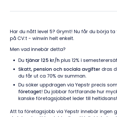
Har du nått level 5? Grymt! Nu får du börja t
på CV:t - winwin helt enkelt.
Men vad innebär detta?
Du
tjänar 125 kr/h
plus 12% i semesterersät
Skatt, pension och sociala avgifter
dras di
du får ut ca 70% av summan.
Du söker uppdragen via Yepstr precis som va
företaget
! Du jobbar fortfarande hur mycket
kanske företagsjobbet leder till heltidsanst
Att ta företagsjobb via Yepstr innebär ingen ga