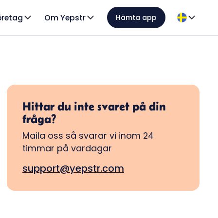
öretag
Om Yepstr
Hämta app
Hittar du inte svaret på din
fråga?
Maila oss så svarar vi inom 24
timmar på vardagar
support@yepstr.com