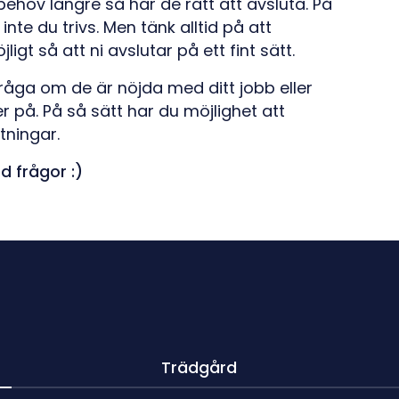
r behov längre så har de rätt att avsluta. På
nte du trivs. Men tänk alltid på att
gt så att ni avslutar på ett fint sätt.
råga om de är nöjda med ditt jobb eller
 på. På så sätt har du möjlighet att
tningar.
d frågor :)
Trädgård