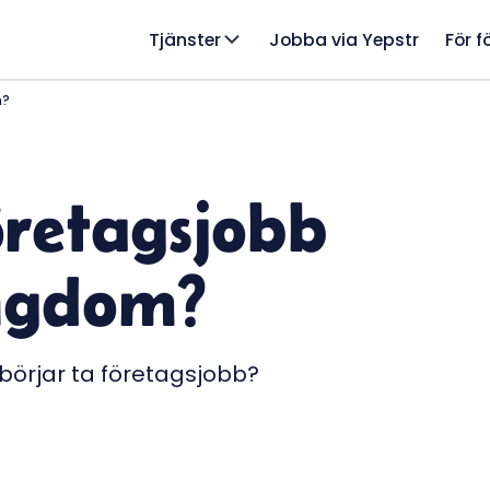
Tjänster
Jobba via Yepstr
För f
m?
öretagsjobb
ngdom?
börjar ta företagsjobb?