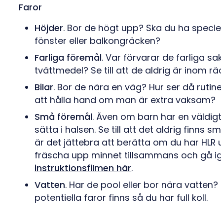
Faror
Höjder
. Bor de högt upp? Ska du ha speciel
fönster eller balkongräcken?
Farliga föremål
. Var förvarar de farliga s
tvättmedel? Se till att de aldrig är inom rä
Bilar
. Bor de nära en väg? Hur ser då rutinen
att hålla hand om man är extra vaksam?
Små föremål
. Även om barn har en väldigt 
sätta i halsen. Se till att det aldrig finns 
är det jättebra att berätta om du har HLR
fräscha upp minnet tillsammans och gå ig
instruktionsfilmen här
.
Vatten
. Har de pool eller bor nära vatten? 
potentiella faror finns så du har full koll.