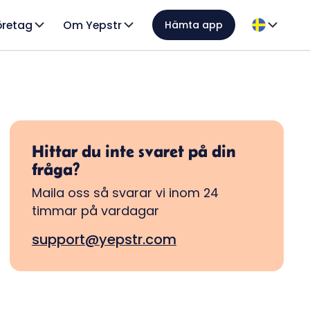
öretag
Om Yepstr
Hämta app
Hittar du inte svaret på din
fråga?
Maila oss så svarar vi inom 24
timmar på vardagar
support@yepstr.com