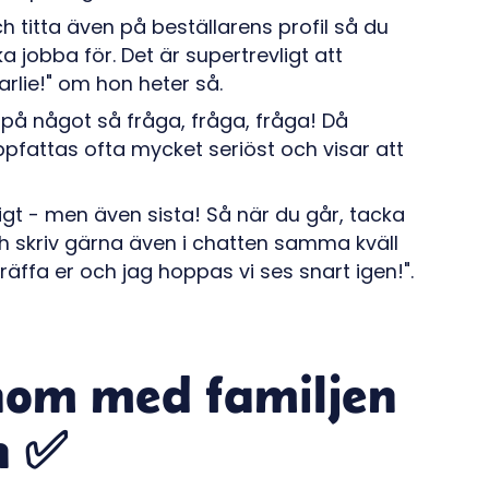
titta även på beställarens profil så du
jobba för. Det är supertrevligt att
lie!" om hon heter så.
r på något så fråga, fråga, fråga! Då
uppfattas ofta mycket seriöst och visar att
tigt - men även sista! Så när du går, tacka
ch skriv gärna även i chatten samma kväll
träffa er och jag hoppas vi ses snart igen!".
enom med familjen
n ✅