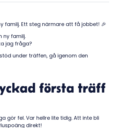
y familj. Ett steg närmare att få jobbet! 🎉
n ny familj.
ka jag fråga?
 stöd under träffen, gå igenom den
lyckad första träff
gör fel. Var hellre lite tidig. Att inte bli
 Pluspoäng direkt!