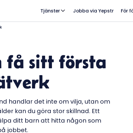
Tjänster
Jobba via Yepstr
För f
rk
få sitt första
nätverk
land handlar det inte om vilja, utan om
älder kan du göra stor skillnad. Ett
älpa ditt barn att hitta någon som
på jobbet.