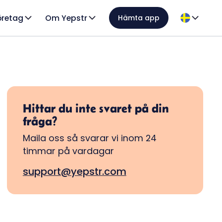
öretag
Om Yepstr
Hämta app
Hittar du inte svaret på din
fråga?
Maila oss så svarar vi inom 24
timmar på vardagar
support@yepstr.com