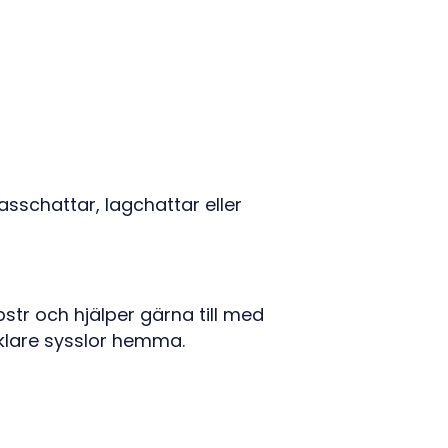
asschattar, lagchattar eller
pstr och hjälper gärna till med
nklare sysslor hemma.