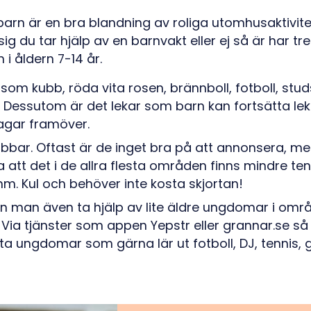
 barn är en bra blandning av roliga utomhusaktivit
 du tar hjälp av en barnvakt eller ej så är har tre
n i åldern 7-14 år.
som kubb, röda vita rosen, brännboll, fotboll, st
t. Dessutom är det lekar som barn kan fortsätta le
agar framöver.
lubbar. Oftast är de inget bra på att annonsera, m
 att det i de allra flesta områden finns mindre ten
m. Kul och behöver inte kosta skjortan!
an man även ta hjälp av lite äldre ungdomar i områ
. Via tjänster som appen Yepstr eller grannar.se så
ta ungdomar som gärna lär ut fotboll, DJ, tennis, 