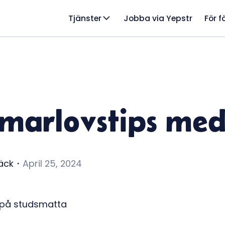
Tjänster
Jobba via Yepstr
För f
marlovstips med
äck
・
April 25, 2024