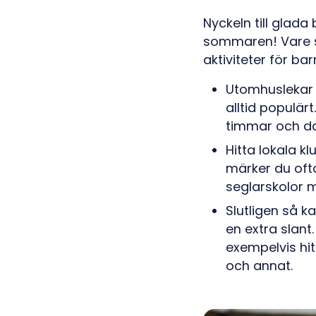
Nyckeln till glada
sommaren! Vare sig
aktiviteter för bar
Utomhuslekar 
alltid populär
timmar och d
Hitta lokala k
märker du ofta
seglarskolor m
Slutligen så k
en extra slant
exempelvis hit
och annat.