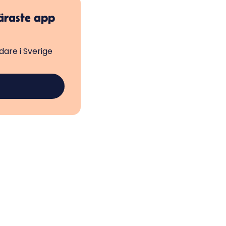
läraste app
are i Sverige