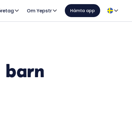
öretag
Om Yepstr
Hämta app
 barn