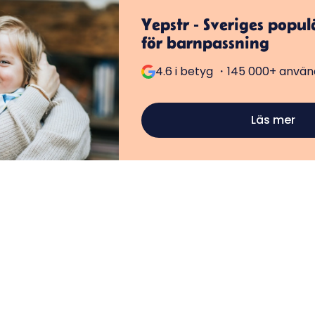
Yepstr - Sveriges popu
för barnpassning
4.6 i betyg ・145 000+ använd
Läs mer