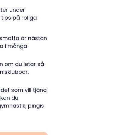
eter under
 tips på roliga
udsmatta är nästan
ka i många
en om du letar så
nisklubbar,
det som vill tjäna
 kan du
gymnastik, pingis