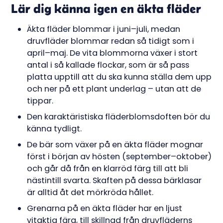
Lär dig känna igen en äkta fläder
Äkta fläder blommar i juni–juli, medan
druvfläder blommar redan så tidigt som i
april–maj. De vita blommorna växer i stort
antal i så kallade flockar, som är så pass
platta upptill att du ska kunna ställa dem upp
och ner på ett plant underlag – utan att de
tippar.
Den karaktäristiska fläderblomsdoften bör du
känna tydligt.
De bär som växer på en äkta fläder mognar
först i början av hösten (september–oktober)
och går då från en klarröd färg till att bli
nästintill svarta. Skaften på dessa bärklasar
är alltid åt det mörkröda hållet.
Grenarna på en äkta fläder har en ljust
vitaktig färg, till skillnad från druvfläderns