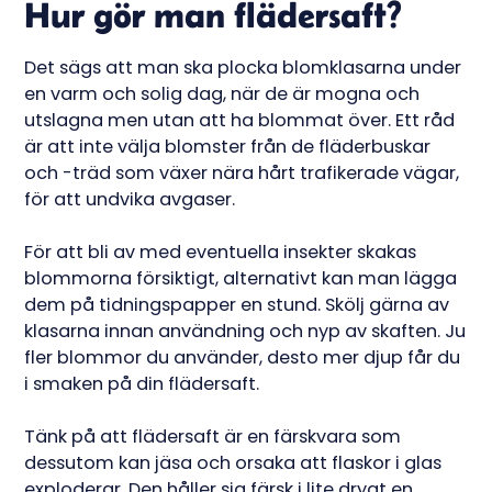
Hur gör man flädersaft?
Det sägs att man ska plocka blomklasarna under
en varm och solig dag, när de är mogna och
utslagna men utan att ha blommat över. Ett råd
är att inte välja blomster från de fläderbuskar
och -träd som växer nära hårt trafikerade vägar,
för att undvika avgaser.
För att bli av med eventuella insekter skakas
blommorna försiktigt, alternativt kan man lägga
dem på tidningspapper en stund. Skölj gärna av
klasarna innan användning och nyp av skaften. Ju
fler blommor du använder, desto mer djup får du
i smaken på din flädersaft.
Tänk på att flädersaft är en färskvara som
dessutom kan jäsa och orsaka att flaskor i glas
exploderar. Den håller sig färsk i lite drygt en