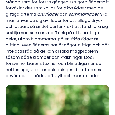
Många som för första gången ska göra flädersaft
förväxlar det som kallas för
äkta fläder
med de
giftiga arterna
druvfläder
och
sommarfläder
. Ska
man använda sig av fläder för att tillaga dryck
och ätbart, så är det därför klokt att först lära sig
urskilja vad som är vad. Tänk på att samtliga
delar, utom blommorna, på en
äkta fläder
är
giftiga. Även fläderns bär är något giftiga och bör
inte ätas råa då de kan orsaka magproblem
såsom både kramper och kräkningar. Dock
försvinner bärens toxiner och blir ätliga när de
hettas upp, vilket är anledningen till att de ses
användas till både saft, sylt och marmelader.