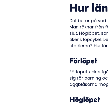
Hur län
Det beror på vad 
Man räknar från f
slut. Höglöpet, s
tikens löpcykel. D
stadierna? Hur lä
Förlöpet
Förlöpet kickar i
sig för parning o
äggblåsorna mogn
Höglöpet