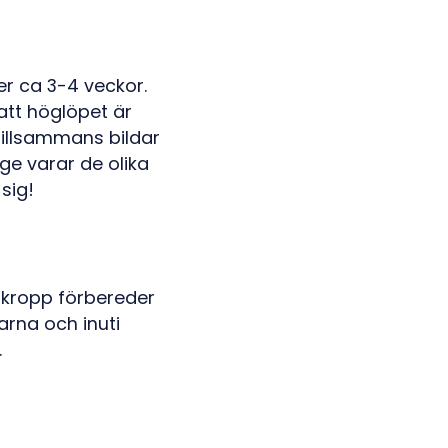
r ca 3-4 veckor.
att höglöpet är
tillsammans bildar
nge varar de olika
sig!
 kropp förbereder
arna och inuti
.