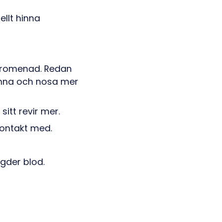
ellt hinna
 promenad. Redan
tanna och nosa mer
itt revir mer.
kontakt med.
gder blod.