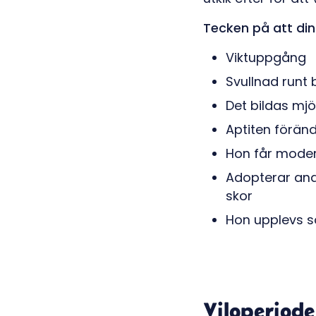
Tecken på att din
Viktuppgång
Svullnad runt
Det bildas mjöl
Aptiten förändr
Hon får mode
Adopterar and
skor
Hon upplevs s
Viloperiod