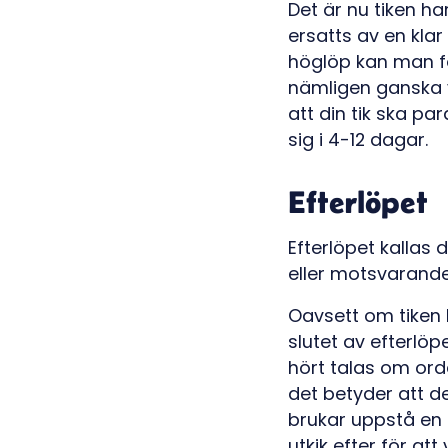
Det är nu tiken ha
ersatts av en klar
höglöp kan man fö
nämligen ganska v
att din tik ska pa
sig i 4-12 dagar.
Efterlöpet
Efterlöpet kallas
eller motsvarande 
Oavsett om tiken b
slutet av efterlöp
hört talas om ord
det betyder att d
brukar uppstå en 
utkik efter för at