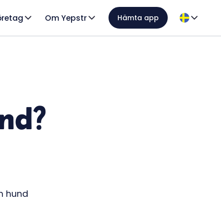
öretag
Om Yepstr
Hämta app
und?