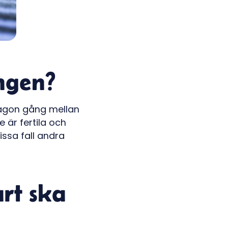
ången?
någon gång mellan
 är fertila och
issa fall andra
rt ska