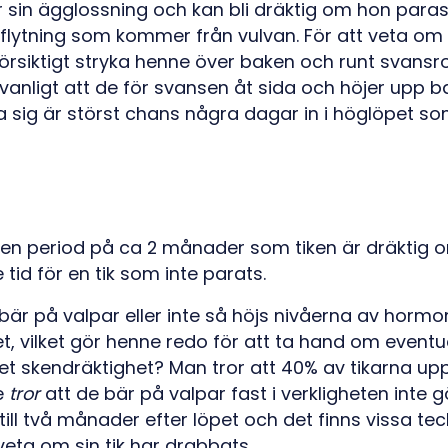
r sin ägglossning och kan bli dräktig om hon paras
 flytning som kommer från vulvan. För att veta om ti
rsiktigt stryka henne över baken och runt svansro
anligt att de för svansen åt sida och höjer upp ba
ra sig är störst chans några dagar in i höglöpet so
 den period på ca 2 månader som tiken är dräktig
tid för en tik som inte parats.
är på valpar eller inte så höjs nivåerna av hormon
et, vilket gör henne redo för att ta hand om eventu
et skendräktighet? Man tror att 40% av tikarna up
e
tror
att de bär på valpar fast i verkligheten inte g
till två månader efter löpet och det finns vissa te
t veta om sin tik har drabbats.