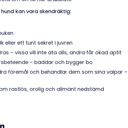
 hund kan vara skendräktig:
 buken
k eller ett tunt sekret i juvren
as – vissa vill inte äta alls, andra får ökad aptit
rsbeteende – bäddar och bygger bo
ra föremål och behandlar dem som sina valpar – 
om rastlös, orolig och allmänt nedstämd
en