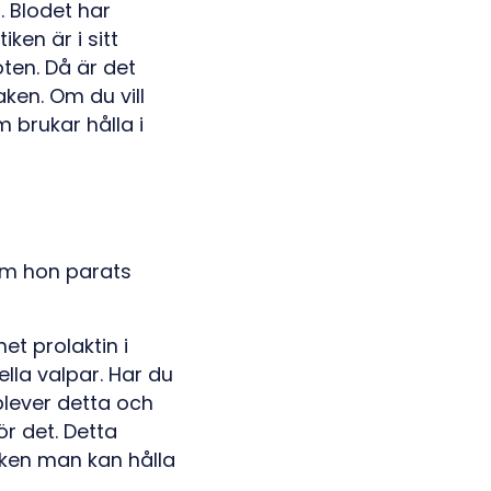
. Blodet har
ken är i sitt
ten. Då är det
ken. Om du vill
m brukar hålla i
 om hon parats
et prolaktin i
ella valpar. Har du
plever detta och
ör det. Detta
cken man kan hålla