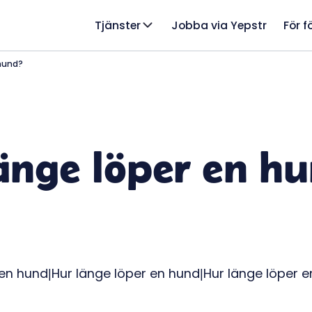
Tjänster
Jobba via Yepstr
För f
 hund?
änge löper en h