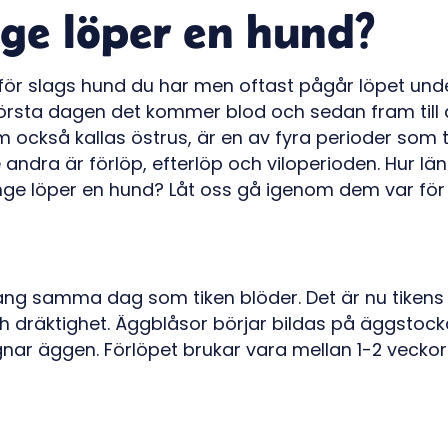
ge löper en hund?
för slags hund du har men oftast pågår löpet unde
örsta dagen det kommer blod och sedan fram till 
om också kallas östrus, är en av fyra perioder som 
e andra är förlöp, efterlöp och viloperioden. Hur lä
nge löper en hund? Låt oss gå igenom dem var för 
gång samma dag som tiken blöder. Det är nu tikens
ch dräktighet. Äggblåsor börjar bildas på äggstock
ar äggen. Förlöpet brukar vara mellan 1-2 veckor