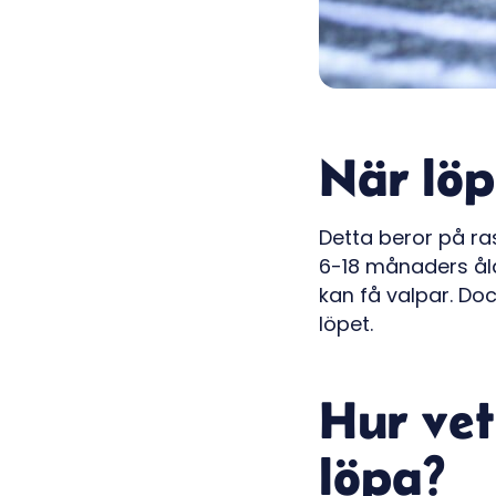
När löp
Detta beror på ra
6-18 månaders åld
kan få valpar. Doc
löpet.
Hur vet
löpa?