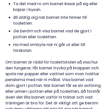
Ta det med ro om barnet kissar på sig eller
bajsar i byxan.
Bli aldrig arg
när barnet inte hinner till
toaletten.
Ge beröm
och visa barnet vad de gjort i
pottan eller toaletten.
Ha med ombyte när ni går ut eller till
förskolan.
Om barnet är rädd för toalettstolen så visa hur
den fungerar, låt barnet trycka på knappen och
spola ner papper eller vattnet som man tvättar
penslarna med när ni målat. Visa barnet vad
dom gjort i pottan. När barnet får se sin avföring
eller urinen i pottan eller på toaletten, då förstår
även det lilla barnet varför ni tränar och vad
träningen är bra för. Det är viktigt att ge beröm
och ännu viktigare att inte bli arg när barnet