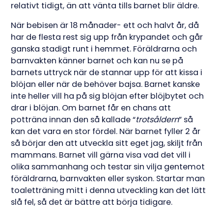
relativt tidigt, än att vänta tills barnet blir äldre.
När bebisen är 18 månader- ett och halvt år, då
har de flesta rest sig upp från krypandet och går
ganska stadigt runt i hemmet. Föräldrarna och
barnvakten känner barnet och kan nu se på
barnets uttryck när de stannar upp för att kissa i
blöjan eller när de behöver bajsa. Barnet kanske
inte heller vill ha på sig blöjan efter blöjbytet och
drar i blöjan. Om barnet får en chans att
potträna innan den så kallade “
trotsåldern
” så
kan det vara en stor fördel. När barnet fyller 2 år
så börjar den att utveckla sitt eget jag, skiljt från
mammans. Barnet vill gärna visa vad det vill i
olika sammanhang och testar sin vilja gentemot
föräldrarna, barnvakten eller syskon. Startar man
toaletträning mitt i denna utveckling kan det lätt
slå fel, så det är bättre att börja tidigare.