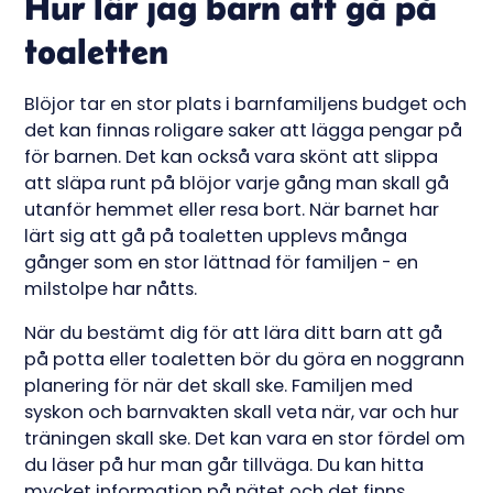
Hur lär jag barn att gå på
toaletten
Blöjor tar en stor plats i barnfamiljens budget och
det kan finnas roligare saker att lägga pengar på
för barnen. Det kan också vara skönt att slippa
att släpa runt på blöjor varje gång man skall gå
utanför hemmet eller resa bort. När barnet har
lärt sig att gå på toaletten upplevs många
gånger som en stor lättnad för familjen - en
milstolpe har nåtts.
När du bestämt dig för att lära ditt barn att gå
på potta eller toaletten bör du göra en noggrann
planering för när det skall ske. Familjen med
syskon och barnvakten skall veta när, var och hur
träningen skall ske. Det kan vara en stor fördel om
du läser på hur man går tillväga. Du kan hitta
mycket information på nätet och det finns