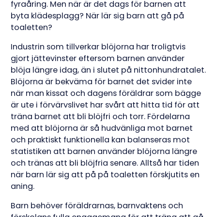
fyraåring. Men när är det dags för barnen att
byta klädesplagg? När lär sig barn att gå på
toaletten?
Industrin som tillverkar blöjorna har troligtvis
gjort jättevinster eftersom barnen använder
blöja längre idag, än i slutet på nittonhundratalet.
Blöjorna är bekväma för barnet det svider inte
när man kissat och dagens föräldrar som bägge
är ute i förvärvslivet har svårt att hitta tid för att
träna barnet att bli blöjfri och torr. Fördelarna
med att blöjorna är så hudvänliga mot barnet
och praktiskt funktionella kan balanseras mot
statistiken att barnen använder blöjorna längre
och tränas att bli blöjfria senare. Alltså har tiden
när barn lär sig att på på toaletten förskjutits en
aning.
Barn behöver föräldrarnas, barnvaktens och