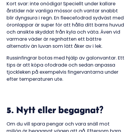
Kort svar: inte onödiga! Speciellt under kallare
årstider när vanliga mössor och vantar snabbt
blir dyngsura i regn. En fleecefodrad sydväst med
öronlappar är super för att hålla ditt barns huvud
och ansikte skyddat från kyla och väta. Även vid
varmare väder är regnhatten ett bättre
alternativ än luvan som lätt åker av i lek.
Russinfingrar botas med hjälp av galonvantar. Ett
tips är att köpa ofodrade och sedan anpassa
tjockleken på exempelvis fingervantarna under
efter temperaturen ute.
5. Nytt eller begagnat?
Om du vill spara pengar och vara snäll mot
miljön är begagnat vägen att gå. Eftersom barn