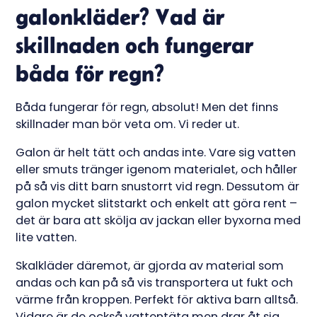
galonkläder? Vad är
skillnaden och fungerar
båda för regn?
Båda fungerar för regn, absolut! Men det finns
skillnader man bör veta om. Vi reder ut.
Galon är helt tätt och andas inte. Vare sig vatten
eller smuts tränger igenom materialet, och håller
på så vis ditt barn snustorrt vid regn. Dessutom är
galon mycket slitstarkt och enkelt att göra rent –
det är bara att skölja av jackan eller byxorna med
lite vatten.
Skalkläder däremot, är gjorda av material som
andas och kan på så vis transportera ut fukt och
värme från kroppen. Perfekt för aktiva barn alltså.
Vidare är de också vattentäta men drar åt sig