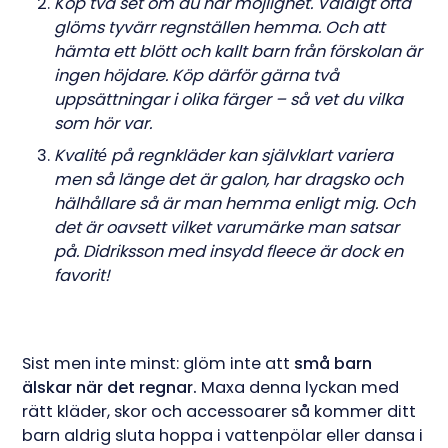
Köp två set om du har möjlighet. Väldigt ofta
glöms tyvärr regnställen hemma. Och att
hämta ett blött och kallt barn från förskolan är
ingen höjdare. Köp därför gärna två
uppsättningar i olika färger – så vet du vilka
som hör var.
Kvalité på regnkläder kan självklart variera
men så länge det är galon, har dragsko och
hälhållare så är man hemma enligt mig. Och
det är oavsett vilket varumärke man satsar
på. Didriksson med insydd fleece är dock en
favorit!
Sist men inte minst: glöm inte att
små barn
älskar när det regnar.
Maxa denna lyckan med
rätt kläder, skor och accessoarer så kommer ditt
barn aldrig sluta hoppa i vattenpölar eller dansa i