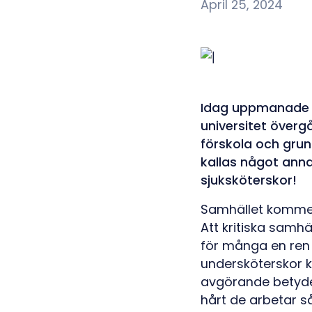
April 25, 2024
Idag uppmanade r
universitet övergå
förskola och gru
kallas något annat
sjuksköterskor!
Samhället kommer 
Att kritiska samhä
för många en ren 
undersköterskor ka
avgörande betydel
hårt de arbetar s