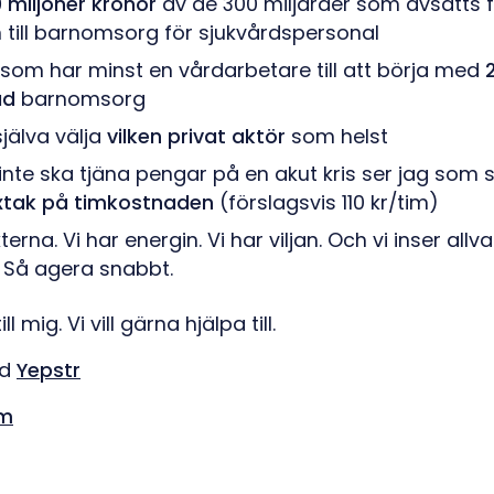
miljoner kronor
av de 300 miljarder som avsatts f
 till barnomsorg för sjukvårdspersonal
 som har minst en vårdarbetare till att börja med
ad
barnomsorg
själva välja
vilken privat aktör
som helst
inte ska tjäna pengar på en akut kris ser jag som sj
tak på timkostnaden
(förslagsvis 110 kr/tim)
erna. Vi har energin. Vi har viljan. Och vi inser allva
Så agera snabbt.
l mig. Vi vill gärna hjälpa till.
vd
Yepstr
om