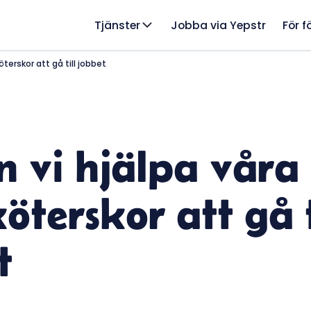
Tjänster
Jobba via Yepstr
För f
öterskor att gå till jobbet
n vi hjälpa våra
öterskor att gå t
t