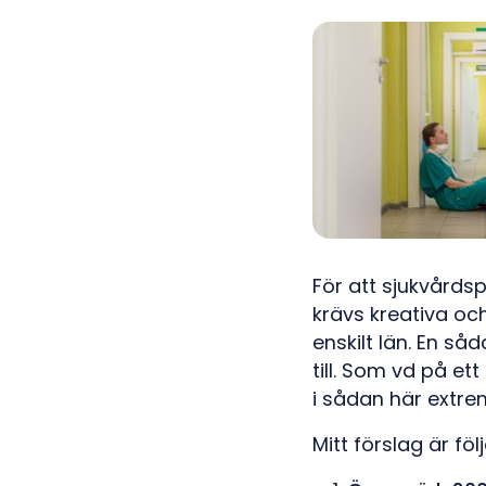
För att sjukvårds
krävs kreativa och
enskilt län. En så
till. Som vd på et
i sådan här extrem
Mitt förslag är föl