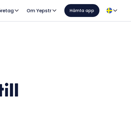
öretag
Om Yepstr
Hämta app
ill