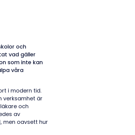
skolor och
tat vad gäller
on som inte kan
älpa våra
rt i modern tid.
sin verksamhet är
 läkare och
ledes av
l, men oavsett hur