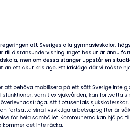
egeringen att Sveriges alla gymnasieskolor, hög
r till distansundervisning. Inget beslut är ännu fat
ndskola, men om dessa stänger uppstår en situati
 än ett akut krisläge. Ett krisläge där vi måste hj
att behöva mobilisera på ett sätt Sverige inte gjo
llsfunktioner, som t ex sjukvården, kan fortsätta 
överlevnadsfråga. Att tiotusentals sjuksköterskor,
n fortsätta sina livsviktiga arbetsuppgifter är så
se för hela samhället. Kommunerna kan hjälpa til
å kommer det inte räcka.