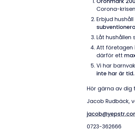
Öronmärk 200 
Corona-krisen
Erbjud hushåll
subventioner
Låt hushållen 
Att företagen 
därför ett
max
Vi har barnvakt
inte har är tid.
Hör gärna av dig til
Jacob Rudbäck, 
jacob@yepstr.c
0723-362666