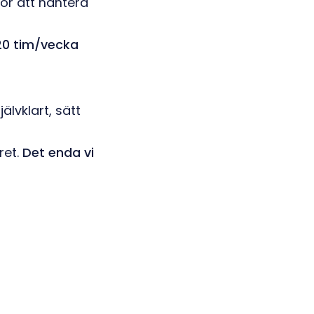
ör att hantera
20 tim/vecka
älvklart, sätt
ret.
Det enda vi