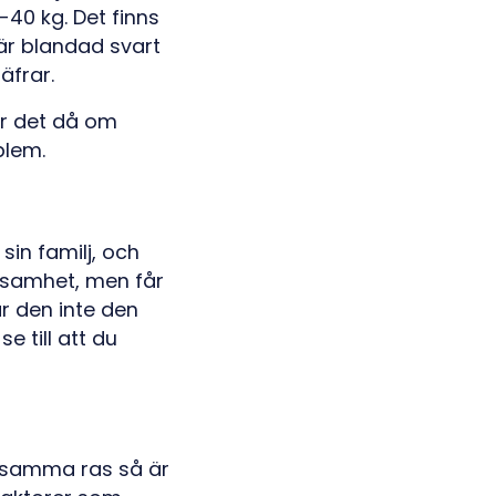
-40 kg. Det finns
 är blandad svart
äfrar.
r det då om
blem.
sin familj, och
rksamhet, men får
år den inte den
e till att du
r samma ras så är