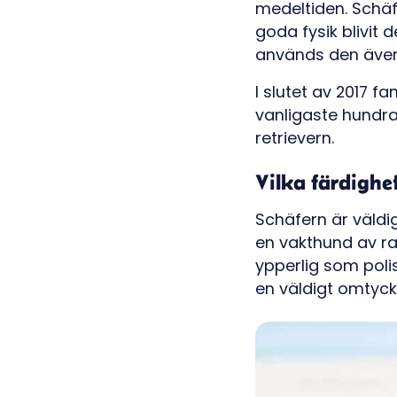
medeltiden. Schäf
goda fysik blivit
används den även
I slutet av 2017 f
vanligaste hundra
retrievern.
Vilka färdighet
Schäfern är väldig
en vakthund av ran
ypperlig som poli
en väldigt omtyck