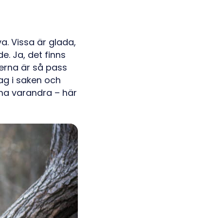
a. Vissa är glada,
e. Ja, det finns
serna är så pass
lag i saken och
cha varandra – här