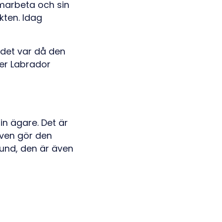
marbeta och sin
kten. Idag
h det var då den
ter Labrador
in ägare. Det är
även gör den
und, den är även