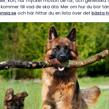
lder, kön, hur mycket motion de får, och genetiska
t kommer till vad de ska äta. Mer om hur du bör tä
nsia.se
och här hittar du en lista över det
bästa h