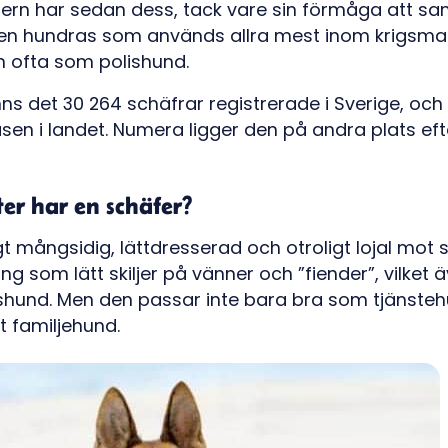
ern har sedan dess, tack vare sin förmåga att sa
 den hundras som används allra mest inom krigsma
 ofta som polishund.
anns det 30 264 schäfrar registrerade i Sverige, oc
sen i landet. Numera ligger den på andra plats ef
er har en schäfer?
t mångsidig, lättdresserad och otroligt lojal mot s
g som lätt skiljer på vänner och ”fiender”, vilket 
shund. Men den passar inte bara bra som tjänsteh
t familjehund.