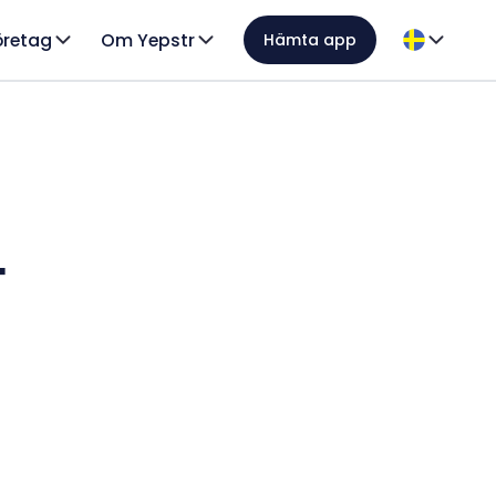
öretag
Om Yepstr
Hämta app
–