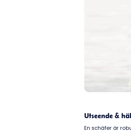
Utseende & hä
En schäfer är rob