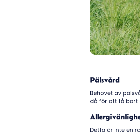
Pälsvård
Behovet av pälsvår
då för att få bor
Allergivänligh
Detta är inte en r