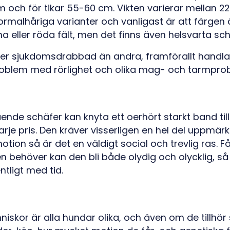
 och för tikar 55-60 cm. Vikten varierar mellan 22
normalhåriga varianter och vanligast är att färgen
a eller röda fält, men det finns även helsvarta sch
er sjukdomsdrabbad än andra, framförallt handla
oblem med rörlighet och olika mag- och tarmpro
ende schäfer kan knyta ett oerhört starkt band till 
varje pris. Den kräver visserligen en hel del uppmä
tion så är det en väldigt social och trevlig ras. F
n behöver kan den bli både olydig och olycklig, så s
ntligt med tid.
niskor är alla hundar olika, och även om de tillhö