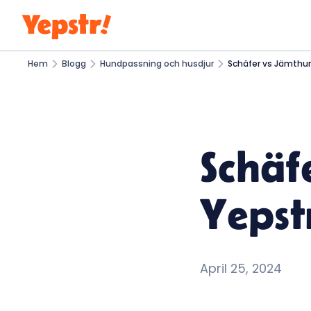
Hem
Blogg
Hundpassning och husdjur
Schäfer vs Jämthun
Schäf
Yepst
April 25, 2024