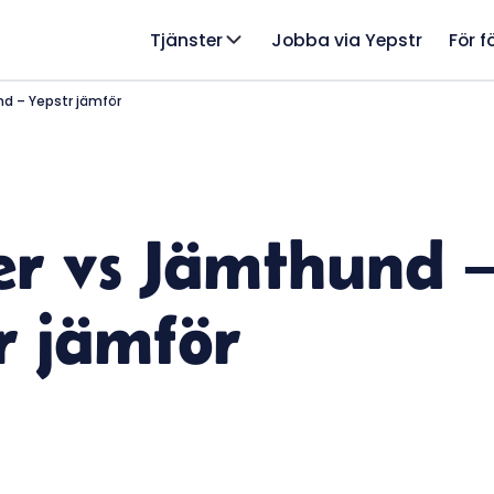
Tjänster
Jobba via Yepstr
För f
d – Yepstr jämför
er vs Jämthund 
r jämför