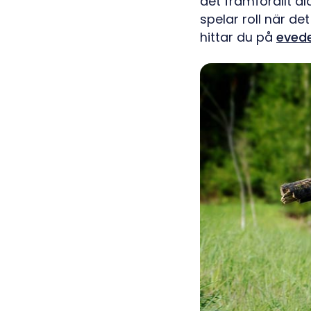
det framförallt å
spelar roll när de
hittar du på
evede