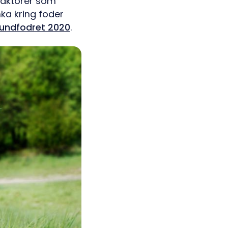
 faktorer som
nka kring foder
undfodret 2020
.