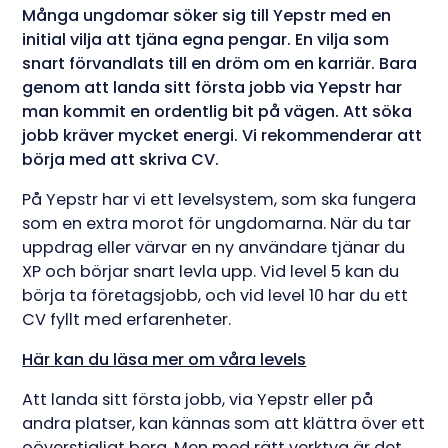
Många ungdomar söker sig till Yepstr med en
initial vilja att tjäna egna pengar. En vilja som
snart förvandlats till en dröm om en karriär. Bara
genom att landa sitt första jobb via Yepstr har
man kommit en ordentlig bit på vägen. Att söka
jobb kräver mycket energi. Vi rekommenderar att
börja med att skriva CV.
På Yepstr har vi ett levelsystem, som ska fungera
som en extra morot för ungdomarna. När du tar
uppdrag eller värvar en ny användare tjänar du
XP och börjar snart levla upp. Vid level 5 kan du
börja ta företagsjobb, och vid level 10 har du ett
CV fyllt med erfarenheter.
Här kan du läsa mer om våra levels
Att landa sitt första jobb, via Yepstr eller på
andra platser, kan kännas som att klättra över ett
oöverstigligt berg. Men med rätt verktyg är det