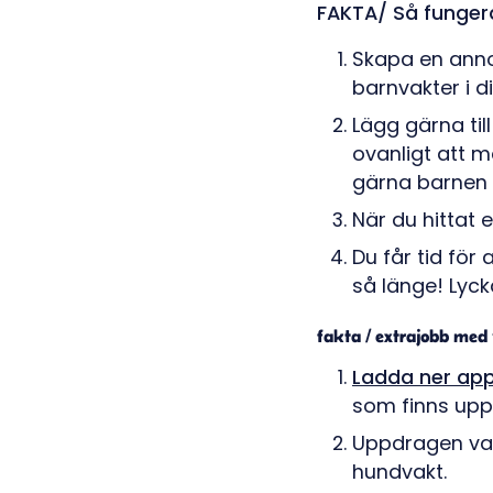
FAKTA/ Så funger
Skapa en annon
barnvakter i d
Lägg gärna till
ovanligt att m
gärna barnen 
När du hittat 
Du får tid för
så länge! Lycka 
fakta / extrajobb med
Ladda ner ap
som finns upp
Uppdragen vari
hundvakt.