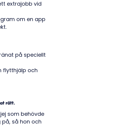
tt extrajobb vid
stagram om en app
kt.
ränat på speciellt
flytthjälp och
at rätt.
n tjej som behövde
 på, så hon och