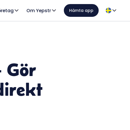
öretag
Om Yepstr
Hämta app
- Gör
direkt