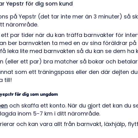
ar Yepstr för dig som kund
s på Yepstr (det tar inte mer än 3 minuter) så skick
itt närområde.
 ett par tider när du kan träffa barnvakter för interv
an ber barnvakten ta med en av sina föräldrar på i
få leka lite med barnvakten så du kan se dem ha k
en (eller ett par) bra matcher så bokar och betalar 
 annat som ett träningspass eller den där dejten d
till!
 yepstr för dig som ungdom
pen
och skaffa ett konto. När du gjort det kan du s
lagda inom 5-7 km i ditt närområde.
erar och kan vara allt från barnvakt, läxhjälp, flyt