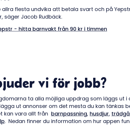
 allra flesta undvika att betala svart och på Yepst
air, säger Jacob Rudbäck.
epstr - hitta barnvakt från 90 kr i timmen
juder vi för jobb?
gdomarna ta alla möjliga uppdrag som läggs ut i
lägga ut annonser om det mesta du kan tänkas b
 kan vara allt från
barnpassning
,
husdjur
,
trädgå
lp
. Nedan finner du information om hur appen fun