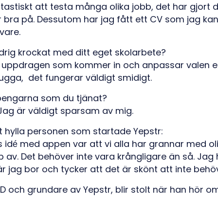
ntastiskt att testa många olika jobb, det har gjort d
är bra på. Dessutom har jag fått ett CV som jag kan
vare.
rig krockat med ditt eget skolarbete?
 på uppdragen som kommer in och anpassar valen e
lugga, det fungerar väldigt smidigt.
engarna som du tjänat?
 Jag är väldigt sparsam av mig.
t hylla personen som startade Yepstr:
 idé med appen var att vi alla har grannar med o
p av. Det behöver inte vara krångligare än så. Jag 
 jag bor och tycker att det är skönt att inte behö
 och grundare av Yepstr, blir stolt när han hör o