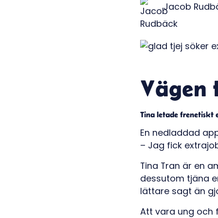
Jacob Rudb
Vägen t
Tina letade frenetiskt 
En nedladdad app
– Jag fick extraj
Tina Tran är en am
dessutom tjäna en 
lättare sagt än gj
Att vara ung och