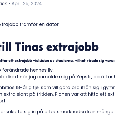
äck
・
April 25, 2024
ill Tinas extrajobb
efter ett extrajobb vid sidan av studierna, vilket visade sig var
 förändrade hennes liv.
obb direkt när jag anmälde mig på Yepstr, berättar 
bitiös 18-årig tjej som vill göra bra ifrån sig i gym
extra slant på fritiden. Planen var att hitta ett ext
ort.
 försöka ta sig in på arbetsmarknaden kan många