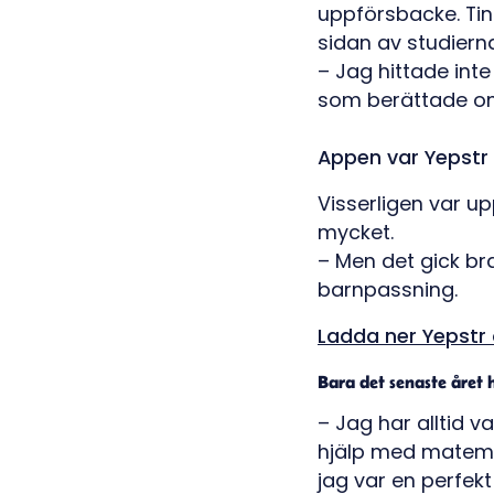
uppförsbacke. Tin
sidan av studiern
– Jag hittade in
som berättade om
Appen var Yepstr
Visserligen var up
mycket.
– Men det gick br
barnpassning.
Ladda ner Yepstr
Bara det senaste året h
– Jag har alltid v
hjälp med matemat
jag var en perfekt