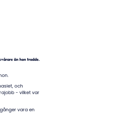
a svårare än hon trodde.
hon.
nasiet, och
rajobb - vilket var
 gånger vara en