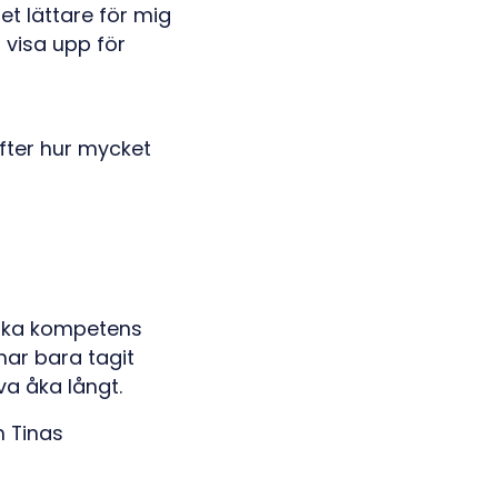
et lättare för mig
 visa upp för
fter hur mycket
lika kompetens
har bara tagit
va åka långt.
m Tinas