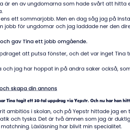
a är en av ungdomarna som hade svårt att hitta e
a.
te ens ett sommarjobb. Men en dag såg jag på In
 jobb för ungdomar och jag laddade ner den dire
 och gav Tina ett jobb omgående.
pdraget att putsa fönster, och det var inget Tina t
a och jag har hoppat in på andra saker också, som 
 och skapa din annons
ar Tina tagit ett 30-tal uppdrag via Yepstr. Och nu har hon hitt
arit ambitiös i skolan, och på Yepstr hittade jag e
ik och tyska. Det är två ämnen som jag är duktig
 matchning. Läxläsning har blivit min specialitet.