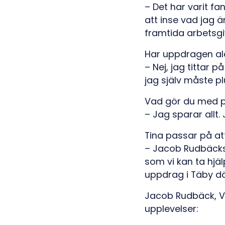
– Det har varit fa
att inse vad jag 
framtida arbetsgi
Har uppdragen ald
– Nej, jag tittar
jag själv måste p
Vad gör du med p
– Jag sparar allt.
Tina passar på at
– Jacob Rudbäcks
som vi kan ta hjäl
uppdrag i Täby där
Jacob Rudbäck, VD
upplevelser: