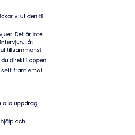
ar vi ut den till
juer. Det är inte
ntervjun. Låt
ul tillsammans!
du direkt i appen.
u sett fram emot
e alla uppdrag
thjälp och