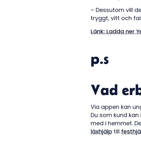
– Dessutom vill de
tryggt, vitt och f
Länk: Ladda ner Y
p.s
Vad erb
Via appen kan un
Du som kund kan 
med i hemmet. Det
läxhjälp
till
festhjä