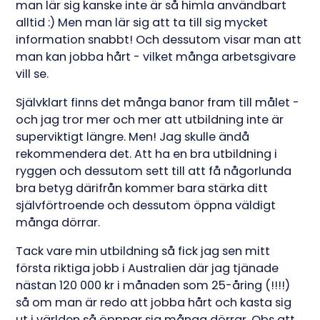
man lär sig kanske inte är så himla användbart
alltid :) Men man lär sig att ta till sig mycket
information snabbt! Och dessutom visar man att
man kan jobba hårt - vilket många arbetsgivare
vill se.
Självklart finns det många banor fram till målet -
och jag tror mer och mer att utbildning inte är
superviktigt längre. Men! Jag skulle ändå
rekommendera det. Att ha en bra utbildning i
ryggen och dessutom sett till att få någorlunda
bra betyg därifrån kommer bara stärka ditt
självförtroende och dessutom öppna väldigt
många dörrar.
Tack vare min utbildning så fick jag sen mitt
första riktiga jobb i Australien där jag tjänade
nästan 120 000 kr i månaden som 25-åring (!!!!)
så om man är redo att jobba hårt och kasta sig
ut i världen så öppnar sig många dörrar. Obs att