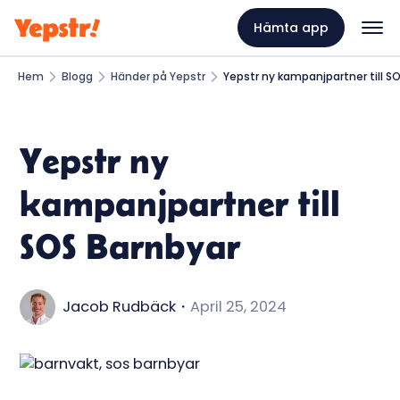
Hämta app
Hem
Blogg
Händer på Yepstr
Yepstr ny kampanjpartner till S
Yepstr ny
kampanjpartner till
SOS Barnbyar
Jacob Rudbäck
・
April 25, 2024