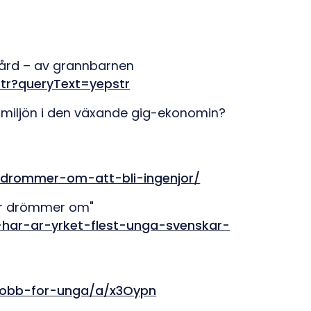
dgård – av grannbarnen
pstr?queryText=yepstr
smiljön i den växande gig-ekonomin?
-drommer-om-att-bli-ingenjor/
kar drömmer om"
2-har-ar-yrket-flest-unga-svenskar-
mjobb-for-unga/a/x3Oypn