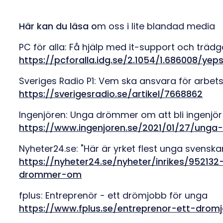
Här kan du läsa o
m oss i lite blandad media
PC för alla: Få hjälp med it-support och trä
https://pcforalla.idg.se/2.1054/1.686008/ye
Sveriges Radio P1: Vem ska ansvara för arbet
https://sverigesradio.se/artikel/7668862
Ingenjören: Unga drömmer om att bli ingenjör
https://www.ingenjoren.se/2021/01/27/unga
Nyheter24.se: "Här är yrket flest unga svens
https://nyheter24.se/nyheter/inrikes/95213
drommer-om
fplus: Entreprenör - ett drömjobb för unga
https://www.fplus.se/entreprenor-ett-dro