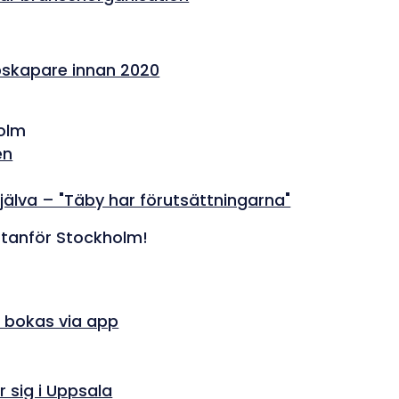
bskapare innan 2020
holm
en
jälva – "Täby har förutsättningarna"
 utanför Stockholm!
– bokas via app
 sig i Uppsala