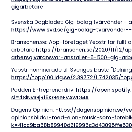
gigarbetare
Svenska Dagbladet: Gig-bolag tvärvänder - an
https://www.svd.se/gig-bolag-tvarvander--a
Branschen.se: App-företaget Yepstr tar fullt 
arbetare
https://branschen.se/2020/11/12/ap
arbetsgivaransvar-anstaller-5-500-gig-arb
Yepstr nominerade till Sveriges bästa "Delning
https://topp100.idg.se/2.39772/1.742035/top
Podden Entreprenördriv:
https://open.spotif
si=4SiNvIGjR16KGeeFVAwDMA
Dagens Opinion:
https://dagensopinion.se/ve
opinionsbildar-med-elon-musk-som-forebil
k=41cc9ba58b89940d619995c3d43095ffe53