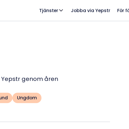
Tjänster
Jobba via Yepstr
För f
 Yepstr genom åren
kund
Ungdom