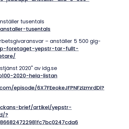
ställer tusentals
nstaller-tusentals
arbetsgivaransvar – anställer 5 500 gig-
p-foretaget-yepstr-tar-fullt-
etare/
stjänst 2020" av idg.se
p100-2020-hela-listan
y.com/episode/6X7FEeokeJFPNFzIzmrdDl?
ckans-brief/artikel/yepstr-
d/?
0866824722981fc7bc0247cda6