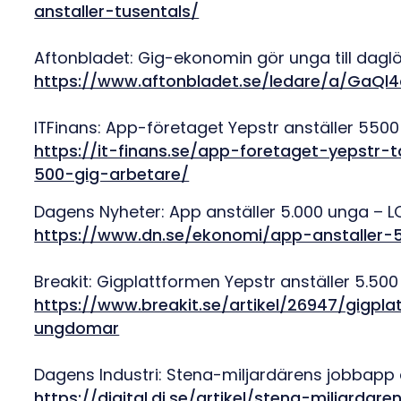
anstaller-tusentals/
Aftonbladet: Gig-ekonomin gör unga till dagl
https://www.aftonbladet.se/ledare/a/GaQl
ITFinans: App-företaget Yepstr anställer 55
https://it-finans.se/app-foretaget-yepstr-t
500-gig-arbetare/
Dagens Nyheter: App anställer 5.000 unga – LO 
https://www.dn.se/ekonomi/app-anstaller-5-
Breakit: Gigplattformen Yepstr anställer 5.5
https://www.breakit.se/artikel/26947/gigpl
ungdomar
Dagens Industri: Stena-miljardärens jobbapp a
https://digital.di.se/artikel/stena-miljarda