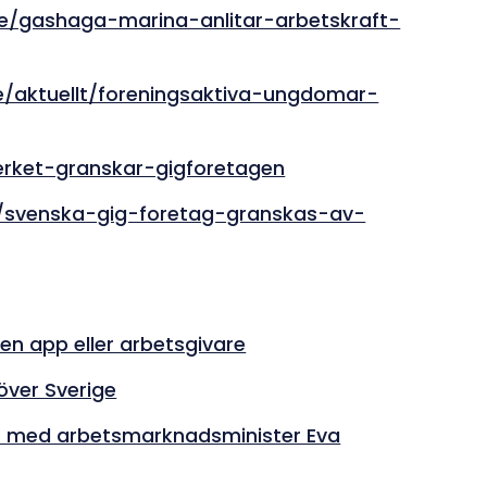
se/gashaga-marina-anlitar-arbetskraft-
e/aktuellt/foreningsaktiva-ungdomar-
erket-granskar-gigforetagen
71/svenska-gig-foretag-granskas-av-
en app eller arbetsgivare
över Sverige
ju med arbetsmarknadsminister Eva