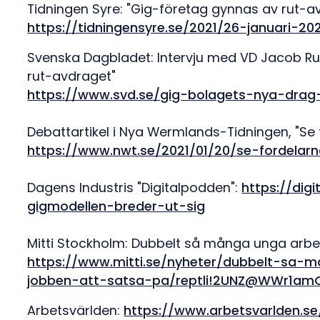
Tidningen Syre: "Gig-företag gynnas av rut-a
https://tidningensyre.se/2021/26-januari-2
Svenska Dagbladet: Intervju med VD Jacob Ru
rut-avdraget"
https://www.svd.se/gig-bolagets-nya-drag-
Debattartikel i Nya Wermlands-Tidningen, "Se
https://www.nwt.se/2021/01/20/se-fordela
Dagens Industris "Digitalpodden":
https://digi
gigmodellen-breder-ut-sig
Mitti Stockholm: Dubbelt så många unga arbet
https://www.mitti.se/nyheter/dubbelt-sa
jobben-att-satsa-pa/reptli!2UNZ@WWr1am
Arbetsvärlden:
https://www.arbetsvarlden.s