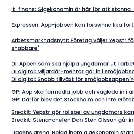
it-finans: Gigekonomin är här för att stanna 
Expressen: App-jobben kan försvinna lika fo
Arbetsmarknadsnytt: Företag väljer Yepstr f
snabbare"
DI: Appen som ska hjälpa ungdomar ut i arbet
DI digital: Miljardär-mentor går in i småjobb
DI digital: Snabb tillväxt för småjobbsappen 
GP: App ska förmedla jobb och vägleda in i ar
GP: Därför blev det Stockholm och inte Göte
Breakit: Yepstr gör rollspel av ungdomars karri
Breakit: Stena-chefen Dan Sten Olsson går 
Dagens arena: Bolag inom gigekonomin start