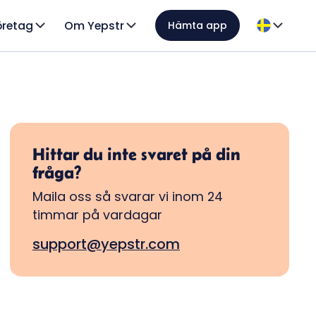
öretag
Om Yepstr
Hämta app
Hittar du inte svaret på din
fråga?
Maila oss så svarar vi inom 24
timmar på vardagar
support@yepstr.com