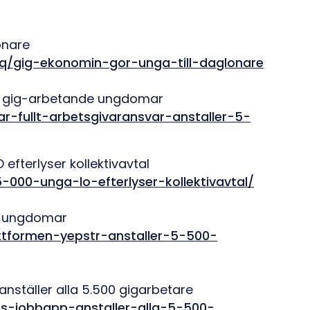
önare
4q/gig-ekonomin-gor-unga-till-daglonare
00 gig-arbetande ungdomar
ar-fullt-arbetsgivaransvar-anstaller-5-
efterlyser kollektivavtal
000-unga-lo-efterlyser-kollektivavtal/
00 ungdomar
attformen-yepstr-anstaller-5-500-
nställer alla 5.500 gigarbetare
rens-jobbapp-anstaller-alla-5-500-