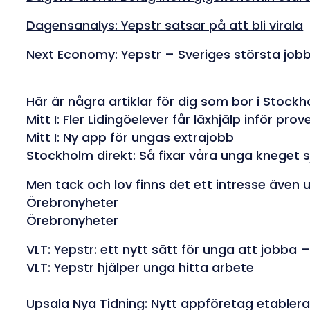
Dagensanalys: Yepstr satsar på att bli virala
Next Economy: Yepstr – Sveriges största job
Här är några artiklar för dig som bor i Stock
Mitt I: Fler Lidingöelever får läxhjälp inför prov
Mitt I: Ny app för ungas extrajobb
Stockholm direkt: Så fixar våra unga kneget s
Men tack och lov finns det ett intresse även
Örebronyheter
Örebronyheter
VLT: Yepstr: ett nytt sätt för unga att jobba 
VLT: Yepstr hjälper unga hitta arbete
Upsala Nya Tidning: Nytt appföretag etablerar