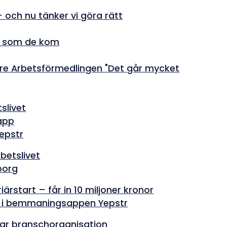
- och nu tänker vi göra rätt
rt som de kom
öre Arbetsförmedlingen "Det går mycket
slivet
sapp
Yepstr
betslivet
borg
ärstart – får in 10 miljoner kronor
in i bemmaningsappen Yepstr
ar branschorganisation