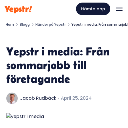
Hämta app
Hem
Blogg
Händer på Yepstr
Yepstr i media: Från sommarjobb
Yepstr i media: Från
sommarjobb till
företagande
Jacob Rudbäck
・
April 25, 2024