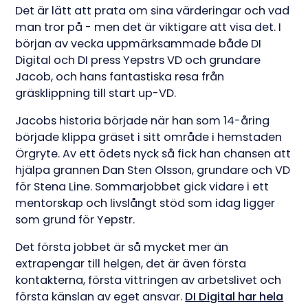
Det är lätt att prata om sina värderingar och vad
man tror på - men det är viktigare att visa det. I
början av vecka uppmärksammade både DI
Digital och DI press Yepstrs VD och grundare
Jacob, och hans fantastiska resa från
gräsklippning till start up-VD.
Jacobs historia började när han som 14-åring
började klippa gräset i sitt område i hemstaden
Örgryte. Av ett ödets nyck så fick han chansen att
hjälpa grannen Dan Sten Olsson, grundare och VD
för Stena Line. Sommarjobbet gick vidare i ett
mentorskap och livslångt stöd som idag ligger
som grund för Yepstr.
Det första jobbet är så mycket mer än
extrapengar till helgen, det är även första
kontakterna, första vittringen av arbetslivet och
första känslan av eget ansvar.
DI Digital har hela