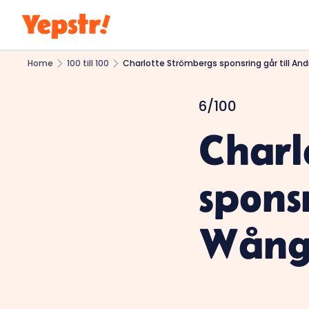
Home
100 till 100
Charlotte Strömbergs sponsring går till And
6/100
Charl
spons
Wångb