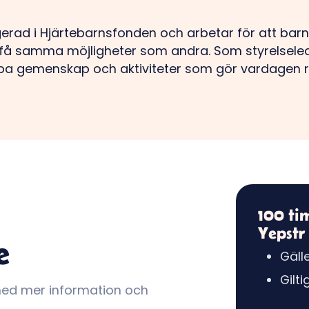
erad i Hjärtebarnsfonden och arbetar för att bar
 få samma möjligheter som andra. Som styrelsel
apa gemenskap och aktiviteter som gör vardagen r
100 ti
Yepstr
e
Gälle
Gilt
med mer information och
.