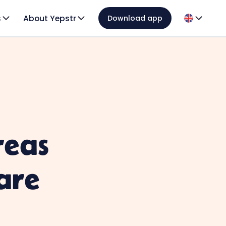
s
About Yepstr
Download app
reas
are