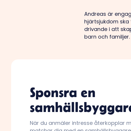
Andreas är engag
hjärtsjukdom ska
drivande i att sk
barn och familjer.
Sponsra en
samhällsbyggar
När du anmäler intresse återkopplar 
matchar dig med en samhällsbyggare