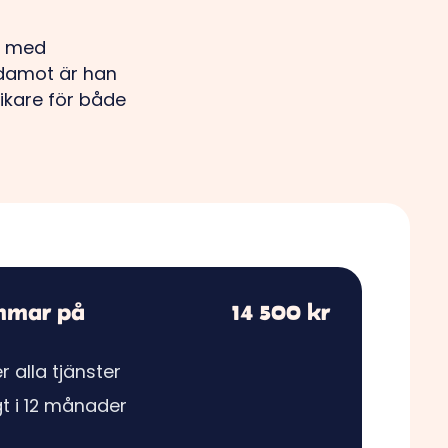
n med
edamot är han
ikare för både
mmar på
14 500 kr
r alla tjänster
igt i 12 månader