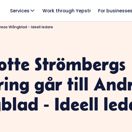
Services
Work through Yepstr
For businesse
reas Wångblad - Ideell ledare
otte Strömbergs
ring går till And
lad - Ideell led