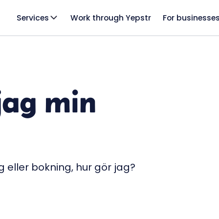
Services
Work through Yepstr
For businesse
jag min
g eller bokning, hur gör jag?