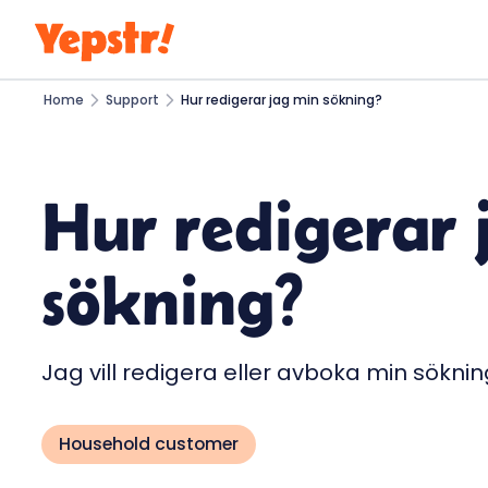
Home
Support
Hur redigerar jag min sökning?
Hur redigerar 
sökning?
Jag vill redigera eller avboka min söknin
Household customer