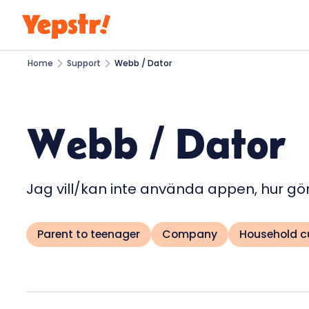
Home
Support
Webb / Dator
Webb / Dator
Jag vill/kan inte använda appen, hur gö
Parent to teenager
Company
Household 