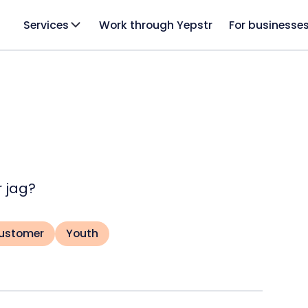
Services
Work through Yepstr
For businesse
r jag?
customer
Youth