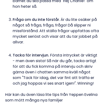
barnet du ska passa med "Hej Charlie!" om
hon heter så.
Fråga om du inte förstår
. Är du lite osäker på
något så fråga, fråga, fråga! Då slipper ni
missförstånd. Att ställa frågor uppfattas ofta
mycket seriöst och visar att du tar jobbet på
allvar.
Tacka för intervjun.
Första intrycket är viktigt
- men även sista! Så när du går, tacka artigt
för att du fick komma på intervju och skriv
gärna även i chatten samma kväll något
som "Tack för idag, det var fint att träffa er
och jag hoppas vi ses snart igen!". Winning!
Här kan du även läsa lite tips från Yeppen Evelina
som mött många nya familjer