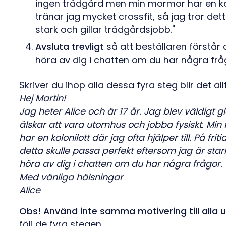
ingen trädgård men min mormor har en koloni
tränar jag mycket crossfit, så jag tror det
stark och gillar trädgårdsjobb."
Avsluta trevligt
så att beställaren förstår a
höra av dig i chatten om du har några fråg
Skriver du ihop alla dessa fyra steg blir det all
Hej Martin!
Jag heter Alice och är 17 år. Jag blev väldigt 
älskar att vara utomhus och jobba fysiskt. Mi
har en kolonilott där jag ofta hjälper till. På fri
detta skulle passa perfekt eftersom jag är star
höra av dig i chatten om du har några frågor.
Med vänliga hälsningar
Alice
Obs! Använd inte samma motivering till alla
följ de fyra stegen.