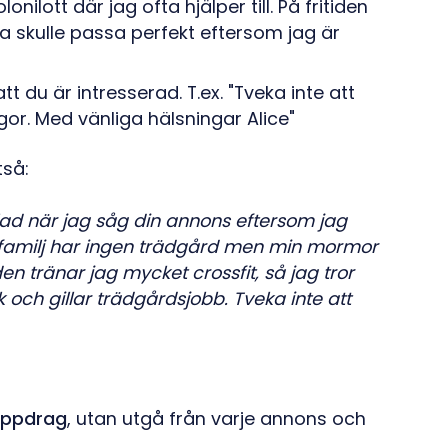
lott där jag ofta hjälper till. På fritiden
ta skulle passa perfekt eftersom jag är
tt du är intresserad. T.ex. "Tveka inte att
or. Med vänliga hälsningar Alice"
tså:
glad när jag såg din annons eftersom jag
n familj har ingen trädgård men min mormor
tiden tränar jag mycket crossfit, så jag tror
k och gillar trädgårdsjobb. Tveka inte att
 uppdrag
, utan utgå från varje annons och