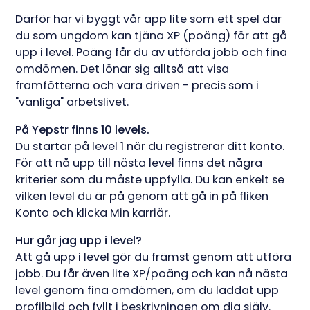
Därför har vi byggt vår app lite som ett spel där
du som ungdom kan tjäna XP (poäng) för att gå
upp i level. Poäng får du av utförda jobb och fina
omdömen. Det lönar sig alltså att visa
framfötterna och vara driven - precis som i
"vanliga" arbetslivet.
På Yepstr finns 10 levels.
Du startar på level 1 när du registrerar ditt konto.
För att nå upp till nästa level finns det några
kriterier som du måste uppfylla. Du kan enkelt se
vilken level du är på genom att gå in på fliken
Konto och klicka Min karriär.
Hur går jag upp i level?
Att gå upp i level gör du främst genom att utföra
jobb. Du får även lite XP/poäng och kan nå nästa
level genom fina omdömen, om du laddat upp
profilbild och fyllt i beskrivningen om dig själv.