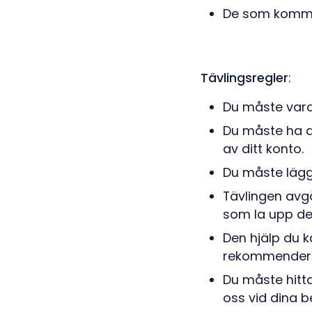
De som kommer
Tävlingsregler
:
Du måste vara
Du måste ha a
av ditt konto.
Du måste lägg
Tävlingen avgö
som la upp de
Den hjälp du k
rekommenderad
Du måste hitt
oss vid dina b