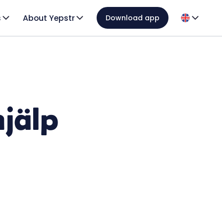
s
About Yepstr
Download app
hjälp