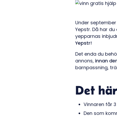
Under september 
Yepstr. Då har du
yepparnas inbjud
Yepstr!
Det enda du behöv
annons,
innan de
barnpassning, trä
Det här
Vinnaren får 3
Den som kommer