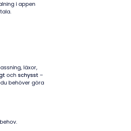
alning i appen
tala.
assning, läxor,
gt
och
schysst
–
a du behöver göra
 behov.