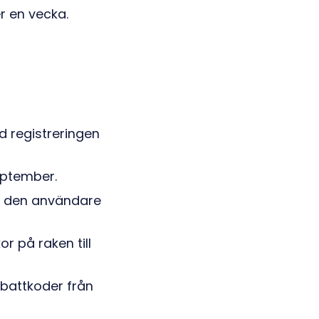
r en vecka.
 registreringen
eptember.
 2) den användare
r på raken till
abattkoder från