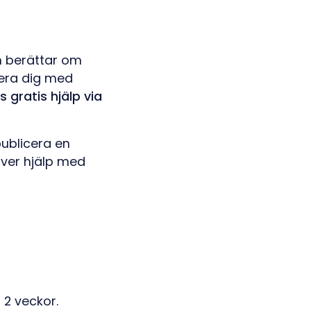
h berättar om
rera dig med
 gratis hjälp via
publicera en
över hjälp med
 2 veckor.