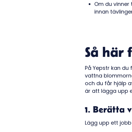
Om du vinner t
innan tävlinge
Så här 
På Yepstr kan du f
vattna blommorna 
och du får hjälp 
är att lägga upp e
1. Berätta
Lägg upp ett job