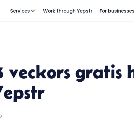
Services
Work through Yepstr
For businesse
3 veckors gratis 
Yepstr
5